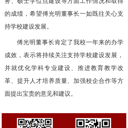
务
、
硕士学位
点
建设等方面工作情况
和取得
的成绩
，希望傅光明董事长一如既往关心支
持学校
建设
发展
。
傅光明董事长肯定了
我校一年来的办学
成效
，表示将持续关注支持学校建设发展，
并就
优化学科专业建设、推进
教育教学改
革、
提升
人才培养
质量
、
加强校企合作
等方
面提出
宝贵的
意见和建议。