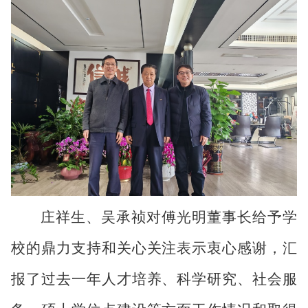
庄祥生、吴承祯对傅光明董事长
给予
学
校的
鼎力支持和
关心关注表示衷心感谢，汇
报了
过去一年
人才培养、科学研究、社会服