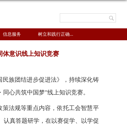
信息服务
树立和践行正确...
同体意识线上知识竞赛
国民族团结进步促进法》，
持续深化
铸
・同心共筑中国梦”线上知识竞赛。
政策法规等重点内容，依托
工会智慧
平
、认真答题研学，在以赛促学、以学促