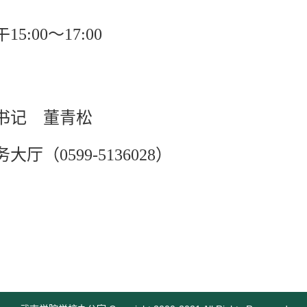
午
15:00
～
17:00
书记
董青松
务大厅（
0599-5136028
）