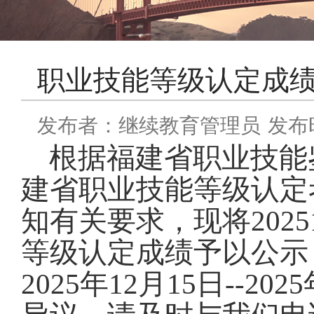
职业技能等级认定成绩公
发布者：继续教育管理员
发布时
根据福建省职业技能
建省职业技能等级认定
知有关要求，现将
202
等级认定成绩予以公示
2025年
12
月
15
日
--202