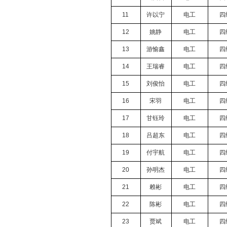
11
许以宁
电工
四
12
姚静
电工
四
13
游愉鑫
电工
四
14
王瑞睿
电工
四
15
刘俊怡
电工
四
16
宋羽
电工
四
17
甘钰玲
电工
四
18
吕超东
电工
四
19
付宇航
电工
四
20
孙明杰
电工
四
21
赖彬
电工
四
22
陈彬
电工
四
23
贾斌
电工
四