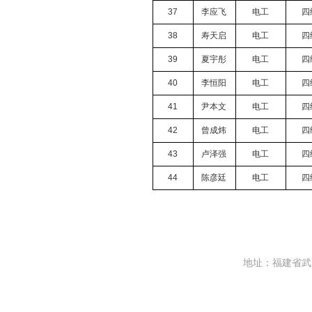
37
李应飞
电工
四
38
寿天启
电工
四
39
夏宇彤
电工
四
40
李恒阳
电工
四
41
尹本文
电工
四
42
曾成炜
电工
四
43
卢泽强
电工
四
44
陈彦廷
电工
四
地址：福建省武夷