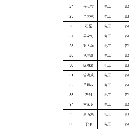
24
张弘镔
电工
四
25
严其乾
电工
四
26
石磊
电工
四
27
吴家何
电工
四
28
谢大华
电工
四
29
池灵鑫
电工
四
30
陈恩溢
电工
四
31
管洪威
电工
四
32
黄煜权
电工
四
33
石创
电工
四
34
方永振
电工
四
35
余飞鸿
电工
四
36
于洋
电工
四