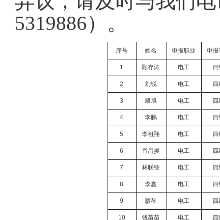
异议，请及时与我们电
5319886）。
序号
姓名
申报职业
申报
1
顾存涛
电工
四
2
刘锐
电工
四
3
殷旭
电工
四
4
李鹏
电工
四
5
李祖翔
电工
四
6
肖昌昊
电工
四
7
林联铵
电工
四
8
李鑫
电工
四
9
廖琴
电工
四
10
钱苗苗
电工
四