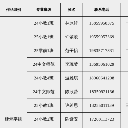
作品组别
专业班级
姓名
联系电话
24小教1班
林冰锌
15859958375
25小教1班
许紫凌
19559057369
25学前1班
范子怡
19835717831
24中文师范
李琬莹
13695061029
24小教4班
游雅琪
18960641208
24中文师范
陈欣蕾
18350921136
25小教1班
许茗思
13255011139
硬笔字组
24小教2班
陈紫安
17268113723