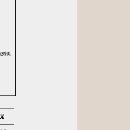
优秀奖
况