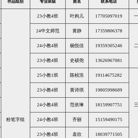
作品组别
专业班级
姓名
联系电话
23小教4班
叶姁儿
17705097019
24中文师范
黄静
17359806378
24小教4班
杨悦佳
19359305246
23小教4班
史硕尧
13626967081
25小教1班
陈桢浩
19114675282
23小教4班
黄诗琪
19805998689
24小教4班
范依琳
18159907751
粉笔字组
24小教4班
齐丽
15159490175
23小教4班
袁欣
18039771505