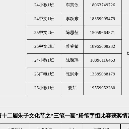
24小教1班
李慧仪
18063749726
24中文1班
李跃东
18359995479
25中文2班
陈思莹
15059664871
25中文2班
蔡睿婧
18965608232
24小教1班
陈璐瑶
18396116463
25广电1班
陈润禾
13385088179
25小教1班
龚芹
19559952280
第十二届朱子文化节之
“三笔一画”粉笔字组比赛获奖情