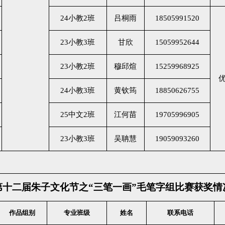
24小教2班
吕桐雨
18505991520
23小教3班
甘欣
15059952644
23小教2班
穆邱煊
15259968925
24小教3班
黄钦筠
18850626755
25中文2班
江何苗
19705996905
23小教3班
吴聃慧
19059093260
第十二届朱子文化节之
“三笔一画”毛笔字组比赛获奖情
作品组别
专业班级
姓名
联系电话