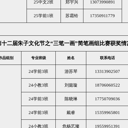
25中文2班
郑宇兴
13073990891
25学前1班
苏霜铃
17350911779
第十二届朱子文化节之
“三笔一画”简笔画组比赛获奖情
作品组别
专业班级
姓名
联系电话
24学前3班
游苏琴
13313902507
24小教3班
刘懿璇
18706060522
24学前3班
陈晓琳
17750709036
24学前3班
戴睿
15359965801
24小教3班
危杨艺璨
19559951391