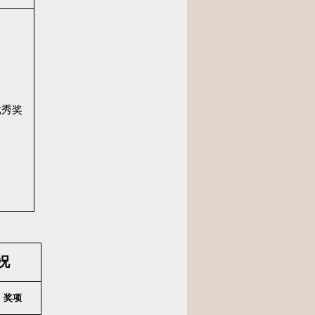
优秀奖
况
奖项