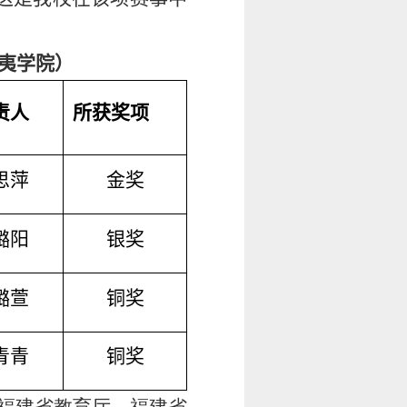
夷学院）
责人
所获奖项
思萍
金奖
璐阳
银奖
璐萱
铜奖
青青
铜奖