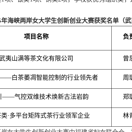
5
年海峡两岸女大学生创新创业大赛获奖名单（武
项目名称
负
武夷山满等茶文化有限公司
曾
——白茶萎凋智能控制的行业领先者
周
引——气控双维技术焕新古法岩韵
郑
茶类
·
多平台矩阵式茶行业领军企业
林