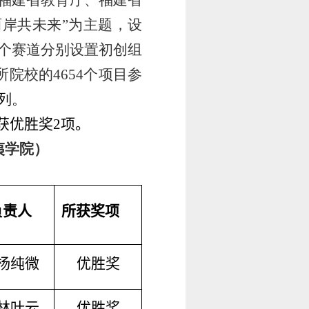
福建省教育厅、福建省
两岸共未来”为主题，设
个赛道分别设置初创组
院校的4654个项目参
列。
获优胜奖
2
项。
夷学院）
负责人
所获奖项
杨纯微
优胜奖
林叶云
优胜奖