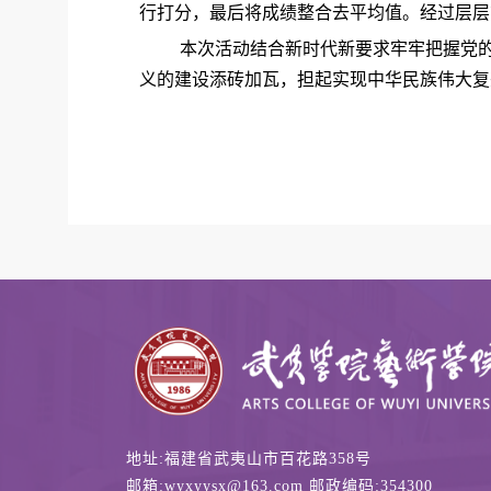
行打分，最后将成绩整合去平均值。经过层层
本次活动
结合新时代新要求牢牢把握党
义的建设添砖加瓦，担起实现中华民族伟大复
地址:福建省武夷山市百花路358号
邮箱:wyxyysx@163.com 邮政编码:354300