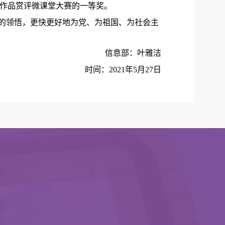
作品赏评微课堂
大赛
的一等奖
。
的领悟，更快
更好地为
党、为祖国、为社会主
信息部：叶雅洁
时间：
2021
年
5
月
27
日