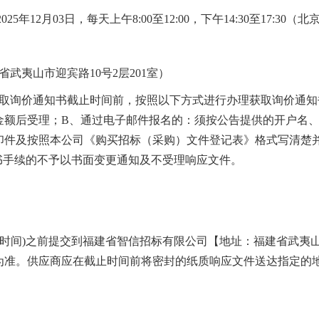
202
5
年
12
月
03
日，每天上午
8:00
至
12:00
，下午
14
:
3
0
至
17
:
3
0
（北
省武夷山市迎宾路
10
号
2
层
201
室）
取询价通知书截止时间前，按照以下方式进行办理获取询价通知
金额后受理；
B
、通过电子邮件报名的：须按公告提供的开户名
印件及按照本公司《购买招标（采购）文件登记表》格式写清楚
书手续的不予以书面变更通知及不受理响应文件。
时间
)之前提交到
福建省智信招标有限公司
【地址：福建省武夷
为准。供应商应在截止时间前将密封的纸质响应文件送达指定的