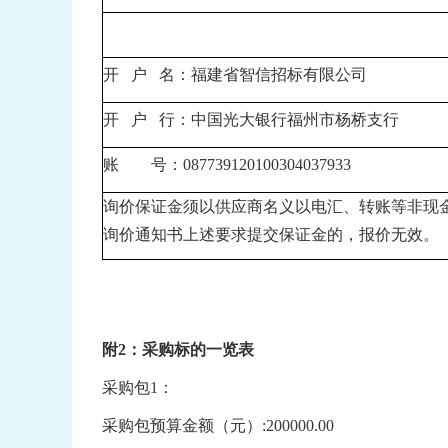
开
户
名：福建省智信招标有限公司
开
户
行：中国光大银行福州市杨桥支行
账
号：
087739120100304037933
询价
保证金须以供应商名义以电汇、转账等非现
询价通知书
上述要求提交保证金的，报价无效。
附
2
：采购标的一览表
采购包
1
：
采购包预算金额（元）
:
200000
.00