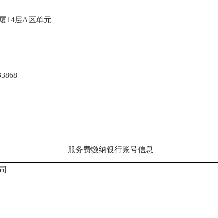
厦
14
层
A
区单元
33868
服务费缴纳银行账号信息
司