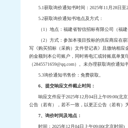
5.1
获取询价通知书时间：
202
5
年
11
月
28
日至
5.2
获取询价通知书地点及方式：
（
1
）地点：福建省智信招标有限公司（福建
（
2
）方式：参加本项目投标的供应商应在获
写《购买招标（采购）文件登记表》且缴纳相应
的金额到本公司账户，同时将电汇或转账底单复
（
2845571659@qq.com
）。未办理获取询价通知
5.3
询价通知书售价：免费获取。
6
、提交响应文件截止时间：
响应文件应于
202
5
年
12
月
04
日
上午
09
:
0
0(
北京
公告（若有），若不一致，以更正公告（若有）
7
、询价时间及地点：
时间：
202
5
年
12
月
04
日
上
午
09
:
0
0(
北京时间
)