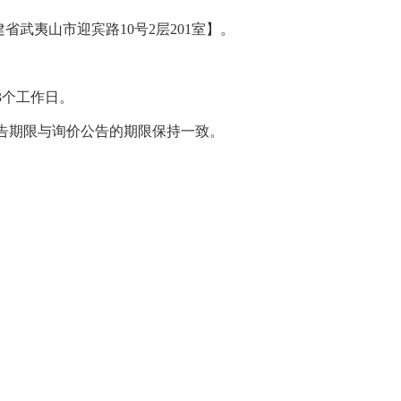
建省武夷山市迎宾路
10号2层201室】。
3
个工作日。
告期限与询价公告的期限保持一致。