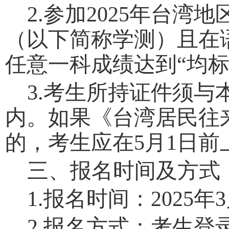
2.
参加
202
5
年台湾地
（以下简称学测）且在
任意一科成绩达到
“
均
3.
考生所持证件须与
内。
如果
《台湾居民往
的，考生应在
5
月
1
日前
三、报名时间及方式
1.
报名时间：
202
5
年
3
2.
报名方式：考生登