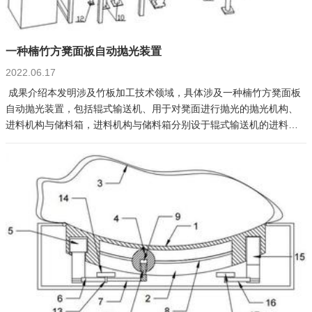
一种楠竹方凳面板自动抛光装置
2022.06.17
成果介绍本发明涉及竹板加工技术领域，具体涉及一种楠竹方凳面板
自动抛光装置，包括辊式输送机、用于对凳面进行抛光的抛光机构、
进料机构与储料箱，进料机构与储料箱分别设于辊式输送机的进料侧
与出料侧，抛光机构位于辊式输送机的侧部，抛光机构与进料机构之
间设有用于对凳面进行夹持翻转的翻转机构，抛光机构与翻转机构之
间还设有用于阻挡凳面输送的第一限位电动伸缩杆，第一限位电动伸
缩杆的上端位于两组输送辊之间，第二感应件固定安装于辊式输送机
上；本发明提供的楠竹凳面抛光装置可实现凳面两面及四边的自动打
磨抛光，避免了人工抛光带来的不便，且该抛光装置可适用于不同尺
寸的方凳面板，具有较强的适用性，适宜进一步推广应用。成果信息
专利类型： 发明授权申请号： CN202110864076.9申请（专利权）
人：武夷学院发明人：阮承治、杨君、郭波、赵升云、叶宏萌、王效
华、邱祥煌、薛伟宏、郝佳莹