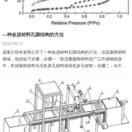
—种改进材料孔隙结构的方法
2022.06.17
成果介绍本发明公开了一种改进材料孔隙结构的方法，涉及吸附材料
领域，包括如下步骤，步骤一：取适量吸附材料至广口不锈钢容器
中，所述吸附材料为无机多孔材料或有机多孔材料；步骤二：向不锈
钢容器中徐徐缓慢加入液氮后，将不锈钢容器封好盖子，反应时间为
液氮加入后至液氮自然蒸发完毕；步骤三：待步骤二中吸附材料自然
升温至室温后，重复步骤二操作1‑4次。本发明具有改性成本低，操作
简单，设备要求低，能耗低的特点。成果信息专利类型： 发明授权申
请号： CN202010265000.X申请（专利权）人：武夷学院发明人：宋
卫军、谢妤