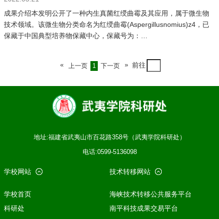
成果介绍本发明公开了一种内生真菌红绶曲霉及其应用，属于微生物
技术领域。该微生物分类命名为红绶曲霉(Aspergillusnomius)z4，已
保藏于中国典型培养物保藏中心，保藏号为：
CCTCCNO:M2019946，保藏日期：2019年11月18日。本发明的红绶
曲霉z4采用液态发酵生产果胶酶，并且可以有效降解竹材废弃物中的
«
»
前往
上一页
1
下一页
果胶、半纤维素、木质素、纤维素和蜡质等成分，该微生物可以应用
于降解竹粉获得竹纤维中。成果信息专利类型： 发明授权申请
号: CN202010657548.9申请（专利权）人：武夷学院发明人：李碧
婵、李小青、肖国利、黄星星、刘炳南、尚保亚、陈嘉发、张敏
地址:福建省武夷山市百花路358号（武夷学院科研处）
电话:0599-5136098
学校网站
技术转移网站
学校首页
海峡技术转移公共服务平台
科研处
南平科技成果交易平台