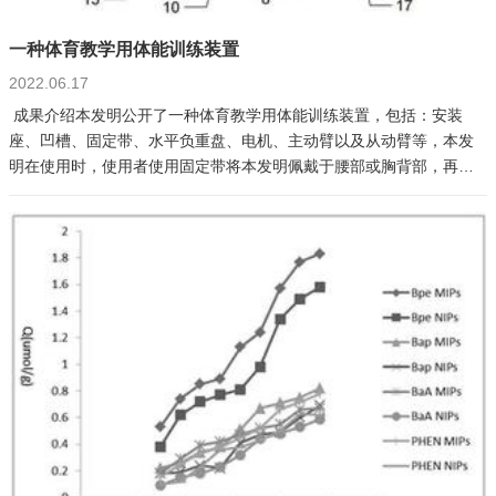
一种体育教学用体能训练装置
2022.06.17
成果介绍本发明公开了一种体育教学用体能训练装置，包括：安装
座、凹槽、固定带、水平负重盘、电机、主动臂以及从动臂等，本发
明在使用时，使用者使用固定带将本发明佩戴于腰部或胸背部，再通
过控制开关启动电机，电机输出轴的转动通过主动臂与从动臂转化成
为水平负重盘在凹槽内的左右循环运动，沉重的水平负重盘左右循环
运动会造成重心的往复偏移，从而能够在使用者进行平衡木训练时，
通过让使用者的身体自身产生重心左右摇摆，而非是使用者足下支撑
物的震动来干扰使用者平衡，能够更加贴近现实地锻炼使用者在体能
训练平衡木项目上的平衡能力。成果信息专利类型： 发明授权申请
号： CN202111050816.1申请（专利权）人：武夷学院发明人：黄章
权