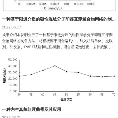
一种基于限进介质的磁性温敏分子印迹互穿聚合物网络的制备方法
2022.06.17
成果介绍本发明公开了一种基于限进介质的磁性温敏分子印迹互穿聚
合物网络的制备方法，将模板溶于混合溶剂中，加入功能单体、交联
剂、引发剂、RAFT试剂和磁性树脂，混合后浸泡过夜，去掉残液，加
入聚乙烯醇和NaCl的混合水溶液，反应结束后抽滤；再依次用二氯甲
烷和丙酮的混合液、乙腈、甲醇和乙酸的混合液洗脱至检测不到模板
的存在，最后将磁性温敏分子印迹互穿聚合物网络置于高氯酸水溶液
反应后用去离子水洗至中性，烘干，即得基于限进介质的磁性温敏分
子印迹互穿聚合物网络。本发明提供的方法采用双模板制备得到具有
限进介质的印迹聚合物，具有良好的特异性吸附的性能，同时具有显
著的超顺磁性，无剩磁、磁滞和矫顽磁力及温敏性和稳定性。成果信
息专利类型： 发明授权申请号：CN201811633413.8 申请（专利权）
人：武夷学院发明人：廖素兰、翁器林、孙永健
一种内生真菌红绶曲霉及其应用
2022.03.21