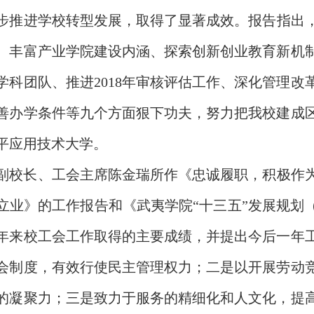
步推进学校转型发展，取得了显著成效。
报告
指出
、丰富产业学院建设内涵、探索创新创业教育新机
学科团队、推进
2018年审核评估工作、深化管理
善办学条件等九个方面狠下功夫，努力把我校建成
平应用技术大学。
副校长、
工会主席
陈金瑞
所作《
忠诚履职
，
积极作
立业
》的工作报告
和《武夷学院
“十三五”发展规划
年来校工会工作取得的主要成绩，并
提出
今后一年
会制度，有效行使民主管理权力；二是以开展劳动
的凝聚力；三是致力于服务的精细化和人文化，提