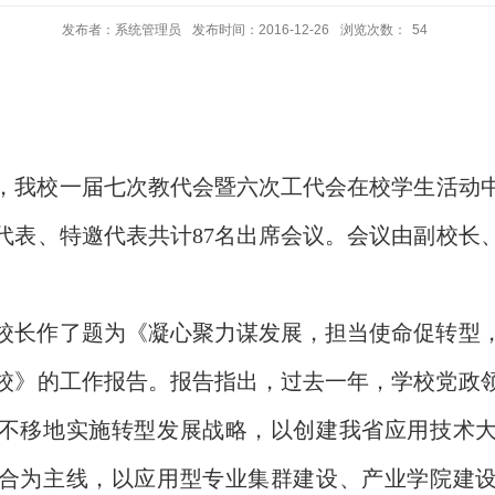
发布者：系统管理员
发布时间：2016-12-26
浏览次数：
54
，
我校
一届
七
次教代会暨
六
次工代会在校学生活动
代表
、
特邀代表
共计
87名出席
会议。会议由
副校长
校长作
了
题为《
凝心聚力谋发展，担当使命促转型
校
》的工作报告。报告指出，过去一年，学校党政
不移地实施转型发展战略，以创建我省应用技术
合为主线，以应用型专业集群建设、产业学院建