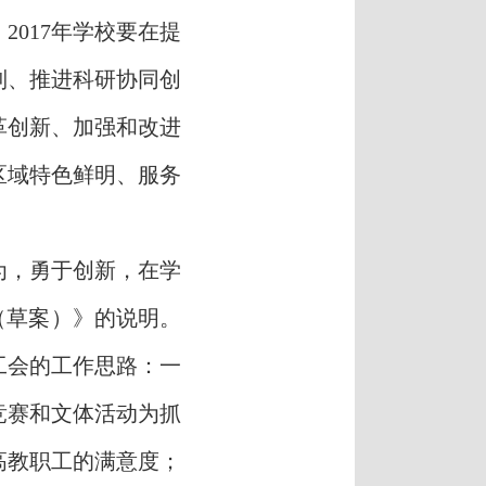
，
201
7
年学校
要在提
制、推进科研协同创
改革创新、加强和改进
区域特色鲜明、服务
为
，
勇于创新
，
在学
（草案）》的说明。
工会
的工作思路：一
竞赛和文体活动为抓
高教职工的满意度；