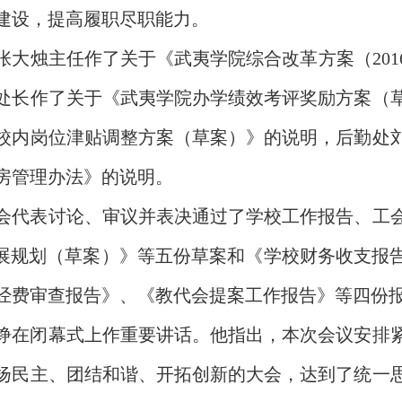
建设，提高履职尽职能力。
张大烛主任作了关于《武夷学院综合改革方案（
20
处长作了关于《武夷学院办学绩效考评奖励方案（
校内岗位津贴调整方案（草案）》的说明，后勤处
房管理办法》的说明。
会代表讨论、审议
并表决通过
了学校工作报告、工
发展规划（草案）》
等
五份
草案
和
《学校财务收支报
经费审查报告》、《教代会提案工作报告》等
四份
铮
在闭幕式上作重要讲话。
他指出，本次会议安排
扬民主、团结和谐、开拓创新的大会，达到了统一