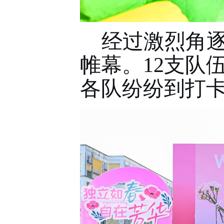
经过激烈角
帷幕。
12支队
各队纷纷到打