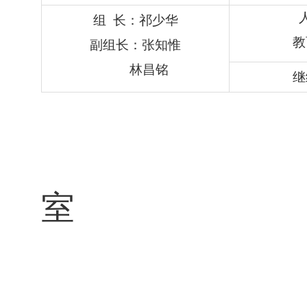
组
长：祁少华
教
副组长：张知惟
林昌铭
继
中
室