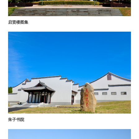
启贤楼图集
朱子书院