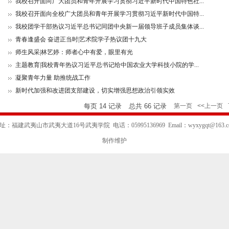
我校召开面向广大团员和青年开展学习贯彻习近平新时代中国特色社...
我校召开面向全校广大团员和青年开展学习贯彻习近平新时代中国特...
我校团学干部热议习近平总书记同团中央新一届领导班子成员集体谈...
青春逢盛会 奋进正当时|艺术院学子热议团十九大
师生风采|林艺婷：师者心中有爱，眼里有光
主题教育|我校青年热议习近平总书记给中国农业大学科技小院的学...
凝聚青年力量 助推统战工作
新时代加强和改进团支部建设，切实增强思想政治引领实效
每页
14
记录
总共
66
记录
第一页
<<上一页
址：福建武夷山市武夷大道16号武夷学院
电话：05995136969
Email：wyxygqt@163.
制作维护