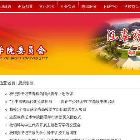
组织建设
创新创业
文化艺术
社会实践
志愿服务
下载中心
学校首页
位置:
首页
思想引领
校纪委书记董青松为团员青年上思政课
“为中国式现代化挺膺担当—— 青春年少好读书”主题读书季启动
我校1个项目获全省高校团学组织优秀育人项目
主题教育|艺术学院团委举行新团员入团仪式
校领导与学生代表开展主题教育学习交流会
校团委书记王波为学生骨干讲授主题团课