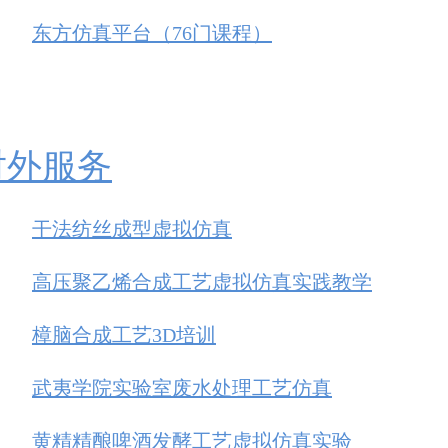
东方仿真平台（
76
门课程）
对外服务
干法纺丝成型虚拟仿真
高压聚乙烯合成工艺虚拟仿真实践教学
樟脑合成工艺
3D
培训
武夷学院实验室废水处理工艺仿真
黄精精酿啤酒发酵工艺虚拟仿真实验