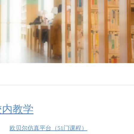
校内教学
欧贝尔仿真平台（
51
门课程）