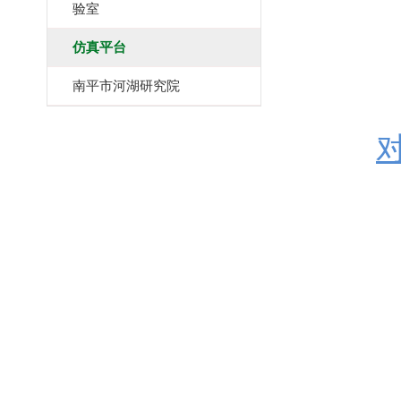
验室
仿真平台
南平市河湖研究院