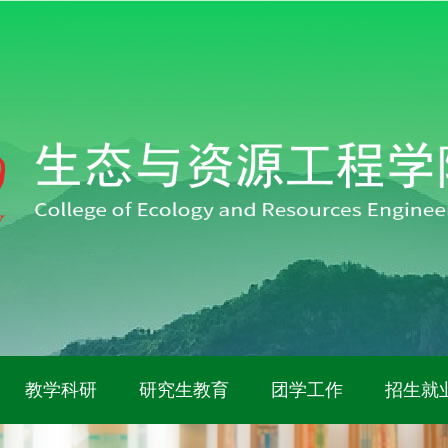
教学科研
研究生教育
团学工作
招生就