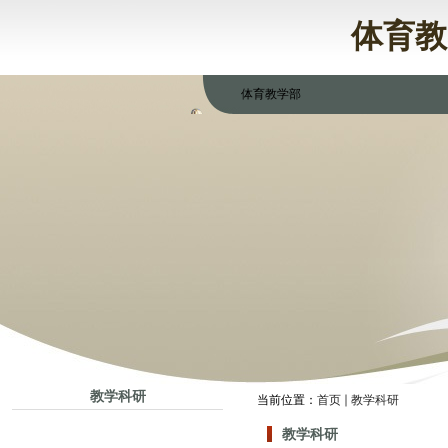
体育教
体育教学部
教学科研
当前位置：
首页
教学科研
教学科研